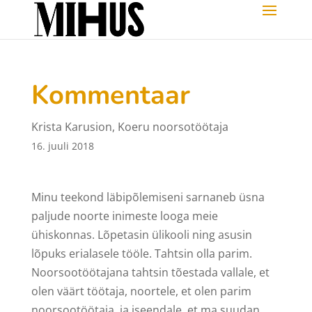
Kommentaar
Krista Karusion, Koeru noorsotöötaja
16. juuli 2018
Minu teekond läbipõlemiseni sarnaneb üsna
paljude noorte inimeste looga meie
ühiskonnas. Lõpetasin ülikooli ning asusin
lõpuks erialasele tööle. Tahtsin olla parim.
Noorsootöötajana tahtsin tõestada vallale, et
olen väärt töötaja, noortele, et olen parim
noorsootöötaja, ja iseendale, et ma suudan