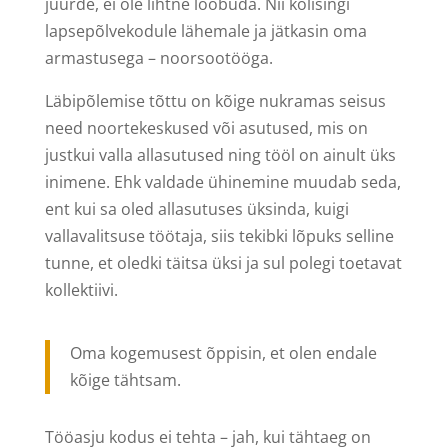
juurde, ei ole lihtne loobuda. Nii kolisingi
lapsepõlvekodule lähemale ja jätkasin oma
armastusega – noorsootööga.
Läbipõlemise tõttu on kõige nukramas seisus
need noortekeskused või asutused, mis on
justkui valla allasutused ning tööl on ainult üks
inimene. Ehk valdade ühinemine muudab seda,
ent kui sa oled allasutuses üksinda, kuigi
vallavalitsuse töötaja, siis tekibki lõpuks selline
tunne, et oledki täitsa üksi ja sul polegi toetavat
kollektiivi.
Oma kogemusest õppisin, et olen endale
kõige tähtsam.
Tööasju kodus ei tehta – jah, kui tähtaeg on