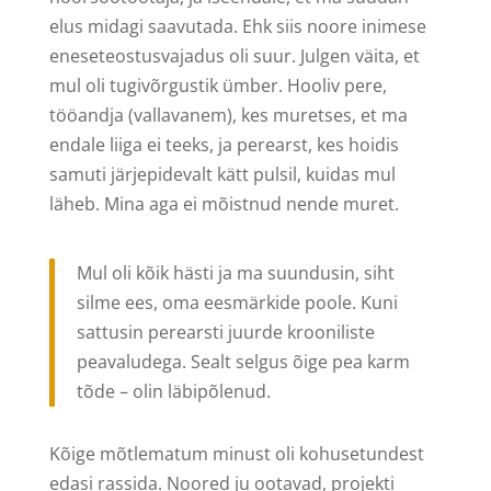
elus midagi saavutada. Ehk siis noore inimese
eneseteostusvajadus oli suur. Julgen väita, et
mul oli tugivõrgustik ümber. Hooliv pere,
tööandja (vallavanem), kes muretses, et ma
endale liiga ei teeks, ja perearst, kes hoidis
samuti järjepidevalt kätt pulsil, kuidas mul
läheb. Mina aga ei mõistnud nende muret.
Mul oli kõik hästi ja ma suundusin, siht
silme ees, oma eesmärkide poole. Kuni
sattusin perearsti juurde krooniliste
peavaludega. Sealt selgus õige pea karm
tõde – olin läbipõlenud.
Kõige mõtlematum minust oli kohusetundest
edasi rassida. Noored ju ootavad, projekti