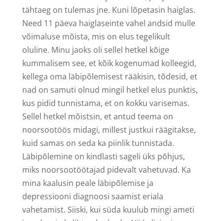
tähtaeg on tulemas jne. Kuni lõpetasin haiglas.
Need 11 päeva haiglaseinte vahel andsid mulle
võimaluse mõista, mis on elus tegelikult
oluline. Minu jaoks oli sellel hetkel kõige
kummalisem see, et kõik kogenumad kolleegid,
kellega oma läbipõlemisest rääkisin, tõdesid, et
nad on samuti olnud mingil hetkel elus punktis,
kus pidid tunnistama, et on kokku varisemas.
Sellel hetkel mõistsin, et antud teema on
noorsootöös midagi, millest justkui räägitakse,
kuid samas on seda ka piinlik tunnistada.
Läbipõlemine on kindlasti sageli üks põhjus,
miks noorsootöötajad pidevalt vahetuvad. Ka
mina kaalusin peale läbipõlemise ja
depressiooni diagnoosi saamist eriala
vahetamist. Siiski, kui süda kuulub mingi ameti